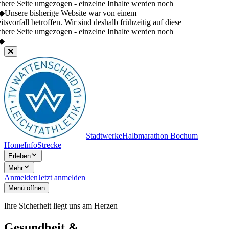
chere Seite umgezogen - einzelne Inhalte werden noch
◆
Unsere bisherige Website war von einem
tsvorfall betroffen. Wir sind deshalb frühzeitig auf diese
chere Seite umgezogen - einzelne Inhalte werden noch
◆
Stadtwerke
Halbmarathon Bochum
Home
Info
Strecke
Erleben
Mehr
Anmelden
Jetzt anmelden
Menü öffnen
Ihre Sicherheit liegt uns am Herzen
Gesundheit &